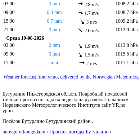
03:00
0 mm
1008.2 hPa
2.8 m/s
09:00
0.3 mm
1008.7 hPa
1.7 m/s
15:00
0.7 mm
1009.2 hPa
3 m/s
21:00
0 mm
1012.0 hPa
2.0 m/s
Среда 19-08-2026
03:00
0 mm
1013.8 hPa
1.9 m/s
09:00
0 mm
1015.5 hPa
1.5 m/s
15:00
mm
1015.1 hPa
2 m/s
Weather forecast from yr.no, delivered by the Norwegian Meteorolog
Бутурлино Нижегородская область Подробный почасовой
точный прогноз погоды на неделю на русском. По данным
Норвежского Метеорологического Института сайт YR.no
урно
Посёлок Бутурлино Бутурлинский район .
nnovgorod-pogoda.ru
›
Прогноз погоды Бутурлино
›