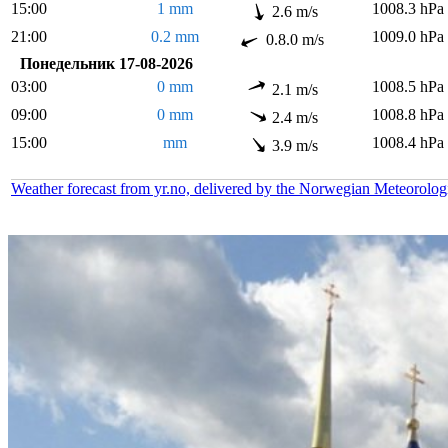
15:00
1 mm
1008.3 hPa
2.6 m/s
21:00
0.2 mm
1009.0 hPa
0.8.0 m/s
Понедельник 17-08-2026
03:00
0 mm
1008.5 hPa
2.1 m/s
09:00
0 mm
1008.8 hPa
2.4 m/s
15:00
mm
1008.4 hPa
3.9 m/s
Weather forecast from yr.no, delivered by the Norwegian Meteorolog