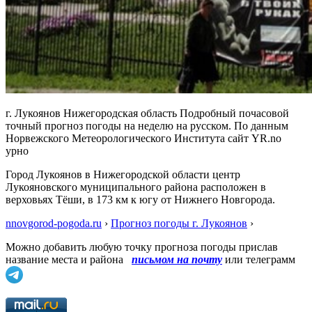
г. Лукоянов Нижегородская область Подробный почасовой
точный прогноз погоды на неделю на русском. По данным
Норвежского Метеорологического Института сайт YR.no
урно
Город Лукоянов в Нижегородской области центр
Лукояновского муниципального района расположен в
верховьях Тёши, в 173 км к югу от Нижнего Новгорода.
nnovgorod-pogoda.ru
›
Прогноз погоды г. Лукоянов
›
Можно добавить любую точку прогноза погоды прислав
название места и района
письмом на почту
или телеграмм